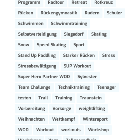
Programm
Radtour
Retreat
Rotkreuz
Rücken
Rückengymnastik
Rudern
Schuler
Schwimmen
Schwimmtraining
Selbstverteidigung
Siegsdorf
Skating
Snow
Speed Skating
Sport
Stand Up Paddling
Starker Rücken
Stress
Stressbewältigung
SUP Workout
Super Hero Partner WOD
Sylvester
Team Challenge
Techniktraining
Teenager
testen
Trail
Training
Traunstein
Vorbereitung
Vorsorge
weightlifting
Weihnachten
Wettkampf
Wintersport
WOD
Workout
workouts
Workshop