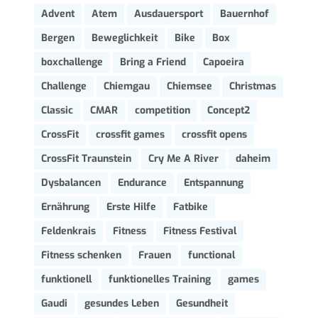
Advent
Atem
Ausdauersport
Bauernhof
Bergen
Beweglichkeit
Bike
Box
boxchallenge
Bring a Friend
Capoeira
Challenge
Chiemgau
Chiemsee
Christmas
Classic
CMAR
competition
Concept2
CrossFit
crossfit games
crossfit opens
CrossFit Traunstein
Cry Me A River
daheim
Dysbalancen
Endurance
Entspannung
Ernährung
Erste Hilfe
Fatbike
Feldenkrais
Fitness
Fitness Festival
Fitness schenken
Frauen
functional
funktionell
funktionelles Training
games
Gaudi
gesundes Leben
Gesundheit