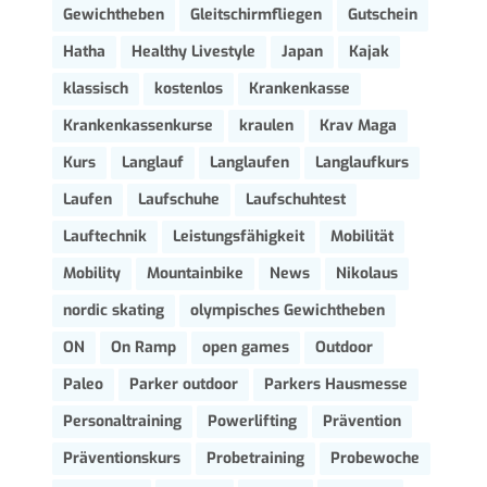
Gewichtheben
Gleitschirmfliegen
Gutschein
Hatha
Healthy Livestyle
Japan
Kajak
klassisch
kostenlos
Krankenkasse
Krankenkassenkurse
kraulen
Krav Maga
Kurs
Langlauf
Langlaufen
Langlaufkurs
Laufen
Laufschuhe
Laufschuhtest
Lauftechnik
Leistungsfähigkeit
Mobilität
Mobility
Mountainbike
News
Nikolaus
nordic skating
olympisches Gewichtheben
ON
On Ramp
open games
Outdoor
Paleo
Parker outdoor
Parkers Hausmesse
Personaltraining
Powerlifting
Prävention
Präventionskurs
Probetraining
Probewoche