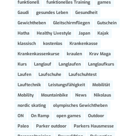
funktionell
funktionelles Training
games
Gaudi
gesundes Leben
Gesundheit
Gewichtheben
Gleitschirmfliegen
Gutschein
Hatha
Healthy Livestyle
Japan
Kajak
klassisch
kostenlos
Krankenkasse
Krankenkassenkurse
kraulen
Krav Maga
Kurs
Langlauf
Langlaufen
Langlaufkurs
Laufen
Laufschuhe
Laufschuhtest
Lauftechnik
Leistungsfähigkeit
Mobilität
Mobility
Mountainbike
News
Nikolaus
nordic skating
olympisches Gewichtheben
ON
On Ramp
open games
Outdoor
Paleo
Parker outdoor
Parkers Hausmesse