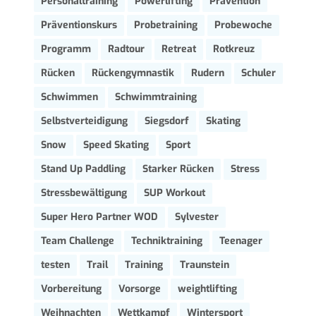
Personaltraining
Powerlifting
Prävention
Präventionskurs
Probetraining
Probewoche
Programm
Radtour
Retreat
Rotkreuz
Rücken
Rückengymnastik
Rudern
Schuler
Schwimmen
Schwimmtraining
Selbstverteidigung
Siegsdorf
Skating
Snow
Speed Skating
Sport
Stand Up Paddling
Starker Rücken
Stress
Stressbewältigung
SUP Workout
Super Hero Partner WOD
Sylvester
Team Challenge
Techniktraining
Teenager
testen
Trail
Training
Traunstein
Vorbereitung
Vorsorge
weightlifting
Weihnachten
Wettkampf
Wintersport