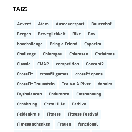
TAGS
Advent
Atem
Ausdauersport
Bauernhof
Bergen
Beweglichkeit
Bike
Box
boxchallenge
Bring a Friend
Capoeira
Challenge
Chiemgau
Chiemsee
Christmas
Classic
CMAR
competition
Concept2
CrossFit
crossfit games
crossfit opens
CrossFit Traunstein
Cry Me A River
daheim
Dysbalancen
Endurance
Entspannung
Ernährung
Erste Hilfe
Fatbike
Feldenkrais
Fitness
Fitness Festival
Fitness schenken
Frauen
functional