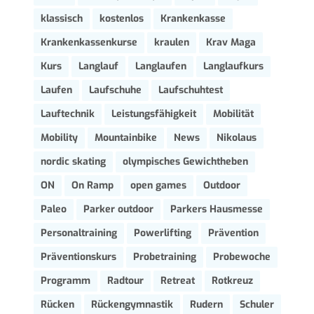
klassisch
kostenlos
Krankenkasse
Krankenkassenkurse
kraulen
Krav Maga
Kurs
Langlauf
Langlaufen
Langlaufkurs
Laufen
Laufschuhe
Laufschuhtest
Lauftechnik
Leistungsfähigkeit
Mobilität
Mobility
Mountainbike
News
Nikolaus
nordic skating
olympisches Gewichtheben
ON
On Ramp
open games
Outdoor
Paleo
Parker outdoor
Parkers Hausmesse
Personaltraining
Powerlifting
Prävention
Präventionskurs
Probetraining
Probewoche
Programm
Radtour
Retreat
Rotkreuz
Rücken
Rückengymnastik
Rudern
Schuler