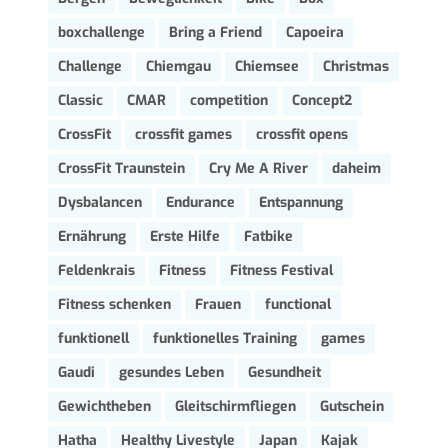
boxchallenge
Bring a Friend
Capoeira
Challenge
Chiemgau
Chiemsee
Christmas
Classic
CMAR
competition
Concept2
CrossFit
crossfit games
crossfit opens
CrossFit Traunstein
Cry Me A River
daheim
Dysbalancen
Endurance
Entspannung
Ernährung
Erste Hilfe
Fatbike
Feldenkrais
Fitness
Fitness Festival
Fitness schenken
Frauen
functional
funktionell
funktionelles Training
games
Gaudi
gesundes Leben
Gesundheit
Gewichtheben
Gleitschirmfliegen
Gutschein
Hatha
Healthy Livestyle
Japan
Kajak