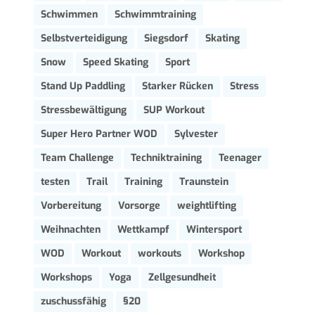
Schwimmen
Schwimmtraining
Selbstverteidigung
Siegsdorf
Skating
Snow
Speed Skating
Sport
Stand Up Paddling
Starker Rücken
Stress
Stressbewältigung
SUP Workout
Super Hero Partner WOD
Sylvester
Team Challenge
Techniktraining
Teenager
testen
Trail
Training
Traunstein
Vorbereitung
Vorsorge
weightlifting
Weihnachten
Wettkampf
Wintersport
WOD
Workout
workouts
Workshop
Workshops
Yoga
Zellgesundheit
zuschussfähig
§20