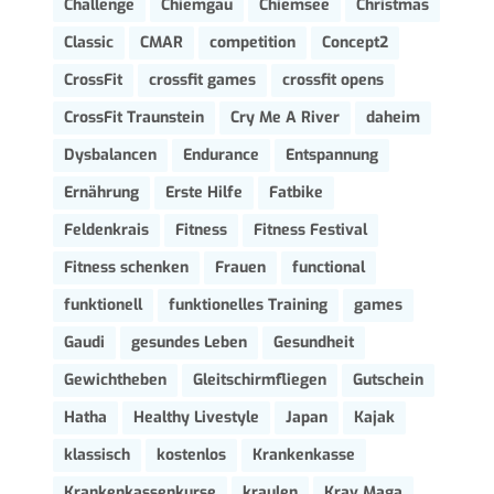
Challenge
Chiemgau
Chiemsee
Christmas
Classic
CMAR
competition
Concept2
CrossFit
crossfit games
crossfit opens
CrossFit Traunstein
Cry Me A River
daheim
Dysbalancen
Endurance
Entspannung
Ernährung
Erste Hilfe
Fatbike
Feldenkrais
Fitness
Fitness Festival
Fitness schenken
Frauen
functional
funktionell
funktionelles Training
games
Gaudi
gesundes Leben
Gesundheit
Gewichtheben
Gleitschirmfliegen
Gutschein
Hatha
Healthy Livestyle
Japan
Kajak
klassisch
kostenlos
Krankenkasse
Krankenkassenkurse
kraulen
Krav Maga