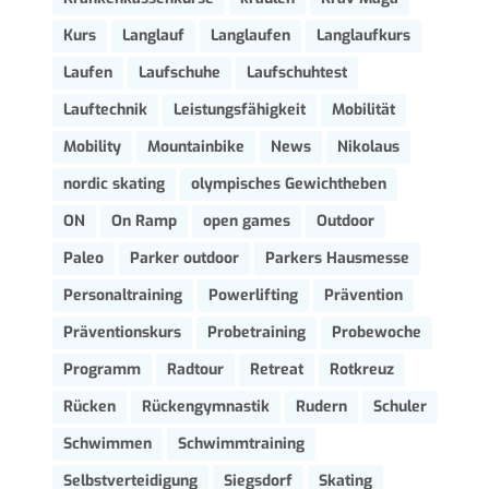
Kurs
Langlauf
Langlaufen
Langlaufkurs
Laufen
Laufschuhe
Laufschuhtest
Lauftechnik
Leistungsfähigkeit
Mobilität
Mobility
Mountainbike
News
Nikolaus
nordic skating
olympisches Gewichtheben
ON
On Ramp
open games
Outdoor
Paleo
Parker outdoor
Parkers Hausmesse
Personaltraining
Powerlifting
Prävention
Präventionskurs
Probetraining
Probewoche
Programm
Radtour
Retreat
Rotkreuz
Rücken
Rückengymnastik
Rudern
Schuler
Schwimmen
Schwimmtraining
Selbstverteidigung
Siegsdorf
Skating