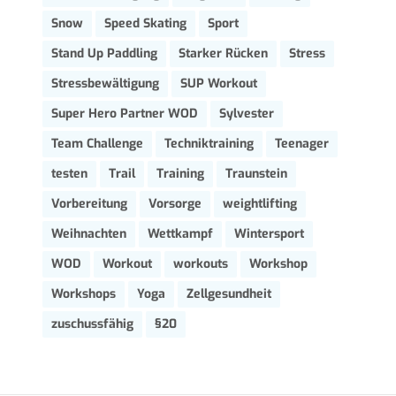
Snow
Speed Skating
Sport
Stand Up Paddling
Starker Rücken
Stress
Stressbewältigung
SUP Workout
Super Hero Partner WOD
Sylvester
Team Challenge
Techniktraining
Teenager
testen
Trail
Training
Traunstein
Vorbereitung
Vorsorge
weightlifting
Weihnachten
Wettkampf
Wintersport
WOD
Workout
workouts
Workshop
Workshops
Yoga
Zellgesundheit
zuschussfähig
§20