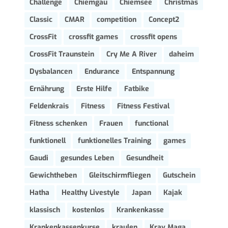
Challenge
Chiemgau
Chiemsee
Christmas
Classic
CMAR
competition
Concept2
CrossFit
crossfit games
crossfit opens
CrossFit Traunstein
Cry Me A River
daheim
Dysbalancen
Endurance
Entspannung
Ernährung
Erste Hilfe
Fatbike
Feldenkrais
Fitness
Fitness Festival
Fitness schenken
Frauen
functional
funktionell
funktionelles Training
games
Gaudi
gesundes Leben
Gesundheit
Gewichtheben
Gleitschirmfliegen
Gutschein
Hatha
Healthy Livestyle
Japan
Kajak
klassisch
kostenlos
Krankenkasse
Krankenkassenkurse
kraulen
Krav Maga