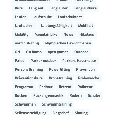
Kurs
Langlauf
Langlaufen
Langlaufkurs
Laufen
Laufschuhe
Laufschuhtest
Lauftechnik
Leistungsfähigkeit
Mobilität
Mobility
Mountainbike
News
Nikolaus
nordic skating
olympisches Gewichtheben
ON
On Ramp
open games
Outdoor
Paleo
Parker outdoor
Parkers Hausmesse
Personaltraining
Powerlifting
Prävention
Präventionskurs
Probetraining
Probewoche
Programm
Radtour
Retreat
Rotkreuz
Rücken
Rückengymnastik
Rudern
Schuler
Schwimmen
Schwimmtraining
Selbstverteidigung
Siegsdorf
Skating