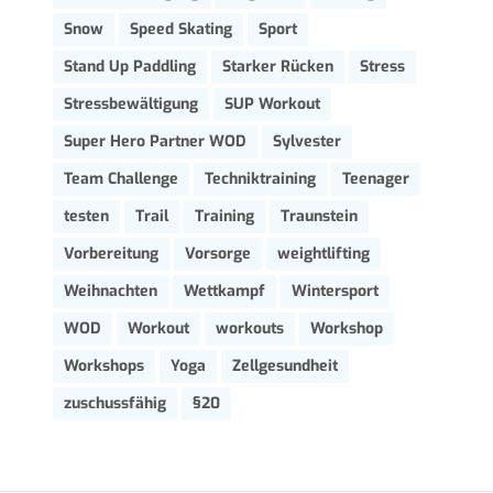
Snow
Speed Skating
Sport
Stand Up Paddling
Starker Rücken
Stress
Stressbewältigung
SUP Workout
Super Hero Partner WOD
Sylvester
Team Challenge
Techniktraining
Teenager
testen
Trail
Training
Traunstein
Vorbereitung
Vorsorge
weightlifting
Weihnachten
Wettkampf
Wintersport
WOD
Workout
workouts
Workshop
Workshops
Yoga
Zellgesundheit
zuschussfähig
§20