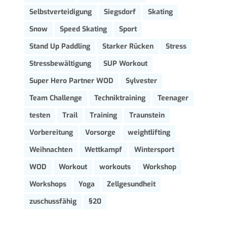
Selbstverteidigung
Siegsdorf
Skating
Snow
Speed Skating
Sport
Stand Up Paddling
Starker Rücken
Stress
Stressbewältigung
SUP Workout
Super Hero Partner WOD
Sylvester
Team Challenge
Techniktraining
Teenager
testen
Trail
Training
Traunstein
Vorbereitung
Vorsorge
weightlifting
Weihnachten
Wettkampf
Wintersport
WOD
Workout
workouts
Workshop
Workshops
Yoga
Zellgesundheit
zuschussfähig
§20