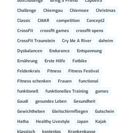
boxchallenge
Bring a Friend
Capoeira
Challenge
Chiemgau
Chiemsee
Christmas
Classic
CMAR
competition
Concept2
CrossFit
crossfit games
crossfit opens
CrossFit Traunstein
Cry Me A River
daheim
Dysbalancen
Endurance
Entspannung
Ernährung
Erste Hilfe
Fatbike
Feldenkrais
Fitness
Fitness Festival
Fitness schenken
Frauen
functional
funktionell
funktionelles Training
games
Gaudi
gesundes Leben
Gesundheit
Gewichtheben
Gleitschirmfliegen
Gutschein
Hatha
Healthy Livestyle
Japan
Kajak
klassisch
kostenlos
Krankenkasse