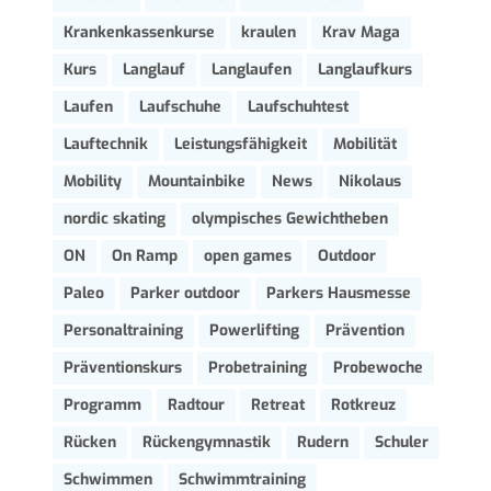
Krankenkassenkurse
kraulen
Krav Maga
Kurs
Langlauf
Langlaufen
Langlaufkurs
Laufen
Laufschuhe
Laufschuhtest
Lauftechnik
Leistungsfähigkeit
Mobilität
Mobility
Mountainbike
News
Nikolaus
nordic skating
olympisches Gewichtheben
ON
On Ramp
open games
Outdoor
Paleo
Parker outdoor
Parkers Hausmesse
Personaltraining
Powerlifting
Prävention
Präventionskurs
Probetraining
Probewoche
Programm
Radtour
Retreat
Rotkreuz
Rücken
Rückengymnastik
Rudern
Schuler
Schwimmen
Schwimmtraining