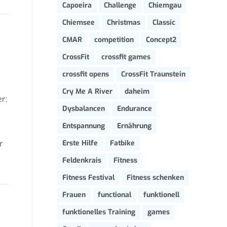
Capoeira
Challenge
Chiemgau
Chiemsee
Christmas
Classic
CMAR
competition
Concept2
CrossFit
crossfit games
crossfit opens
CrossFit Traunstein
Cry Me A River
daheim
r:
Dysbalancen
Endurance
Entspannung
Ernährung
r
Erste Hilfe
Fatbike
Feldenkrais
Fitness
Fitness Festival
Fitness schenken
Frauen
functional
funktionell
funktionelles Training
games