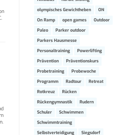
olympisches Gewichtheben
ON
on
.
On Ramp
open games
Outdoor
Paleo
Parker outdoor
Parkers Hausmesse
Personaltraining
Powerlifting
Prävention
Präventionskurs
Probetraining
Probewoche
Programm
Radtour
Retreat
Rotkreuz
Rücken
Rückengymnastik
Rudern
nd
Schuler
Schwimmen
im
n.
Schwimmtraining
Selbstverteidigung
Siegsdorf