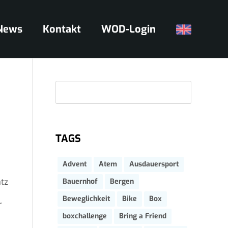
News
Kontakt
WOD-Login
Suc
TAGS
Advent
Atem
Ausdauersport
atz
Bauernhof
Bergen
Beweglichkeit
Bike
Box
r
boxchallenge
Bring a Friend