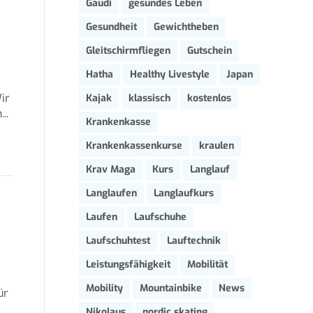
Gaudi
gesundes Leben
Gesundheit
Gewichtheben
Gleitschirmfliegen
Gutschein
Hatha
Healthy Livestyle
Japan
ir
Kajak
klassisch
kostenlos
..
Krankenkasse
Krankenkassenkurse
kraulen
Krav Maga
Kurs
Langlauf
Langlaufen
Langlaufkurs
Laufen
Laufschuhe
Laufschuhtest
Lauftechnik
Leistungsfähigkeit
Mobilität
Mobility
Mountainbike
News
ür
Nikolaus
nordic skating