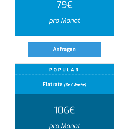
79€
pro Monat
Anfragen
POPULAR
Flatrate
(6x / Woche)
106€
pro Monat