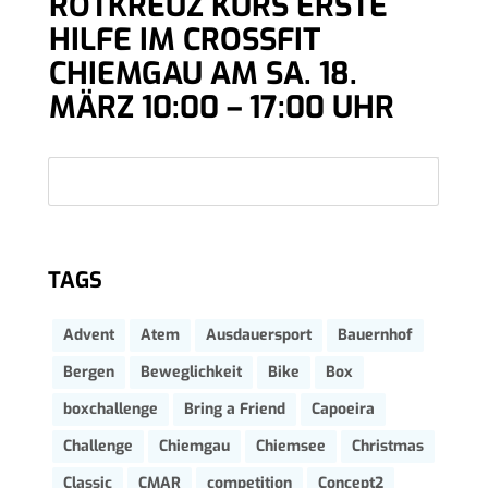
ROTKREUZ KURS ERSTE
HILFE IM CROSSFIT
CHIEMGAU AM SA. 18.
MÄRZ 10:00 – 17:00 UHR
TAGS
Advent
Atem
Ausdauersport
Bauernhof
Bergen
Beweglichkeit
Bike
Box
boxchallenge
Bring a Friend
Capoeira
Challenge
Chiemgau
Chiemsee
Christmas
Classic
CMAR
competition
Concept2