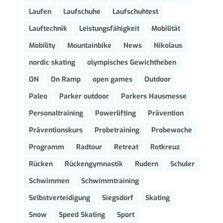
Laufen
Laufschuhe
Laufschuhtest
Lauftechnik
Leistungsfähigkeit
Mobilität
Mobility
Mountainbike
News
Nikolaus
nordic skating
olympisches Gewichtheben
ON
On Ramp
open games
Outdoor
Paleo
Parker outdoor
Parkers Hausmesse
Personaltraining
Powerlifting
Prävention
Präventionskurs
Probetraining
Probewoche
Programm
Radtour
Retreat
Rotkreuz
Rücken
Rückengymnastik
Rudern
Schuler
Schwimmen
Schwimmtraining
Selbstverteidigung
Siegsdorf
Skating
Snow
Speed Skating
Sport