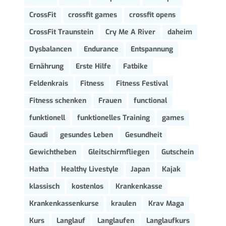
CrossFit
crossfit games
crossfit opens
CrossFit Traunstein
Cry Me A River
daheim
Dysbalancen
Endurance
Entspannung
Ernährung
Erste Hilfe
Fatbike
Feldenkrais
Fitness
Fitness Festival
Fitness schenken
Frauen
functional
funktionell
funktionelles Training
games
Gaudi
gesundes Leben
Gesundheit
Gewichtheben
Gleitschirmfliegen
Gutschein
Hatha
Healthy Livestyle
Japan
Kajak
klassisch
kostenlos
Krankenkasse
Krankenkassenkurse
kraulen
Krav Maga
Kurs
Langlauf
Langlaufen
Langlaufkurs