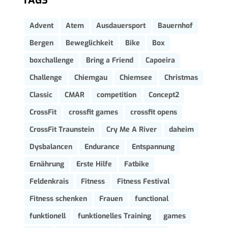
TAGS
Advent
Atem
Ausdauersport
Bauernhof
Bergen
Beweglichkeit
Bike
Box
boxchallenge
Bring a Friend
Capoeira
Challenge
Chiemgau
Chiemsee
Christmas
Classic
CMAR
competition
Concept2
CrossFit
crossfit games
crossfit opens
CrossFit Traunstein
Cry Me A River
daheim
Dysbalancen
Endurance
Entspannung
Ernährung
Erste Hilfe
Fatbike
Feldenkrais
Fitness
Fitness Festival
Fitness schenken
Frauen
functional
funktionell
funktionelles Training
games