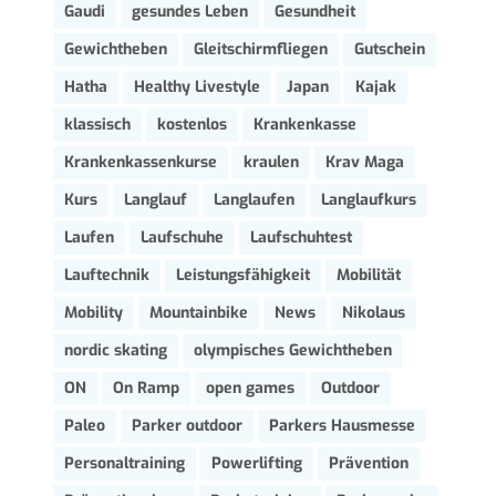
Gaudi
gesundes Leben
Gesundheit
Gewichtheben
Gleitschirmfliegen
Gutschein
Hatha
Healthy Livestyle
Japan
Kajak
klassisch
kostenlos
Krankenkasse
Krankenkassenkurse
kraulen
Krav Maga
Kurs
Langlauf
Langlaufen
Langlaufkurs
Laufen
Laufschuhe
Laufschuhtest
Lauftechnik
Leistungsfähigkeit
Mobilität
Mobility
Mountainbike
News
Nikolaus
nordic skating
olympisches Gewichtheben
ON
On Ramp
open games
Outdoor
Paleo
Parker outdoor
Parkers Hausmesse
Personaltraining
Powerlifting
Prävention