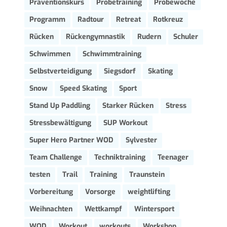
Präventionskurs
Probetraining
Probewoche
Programm
Radtour
Retreat
Rotkreuz
Rücken
Rückengymnastik
Rudern
Schuler
Schwimmen
Schwimmtraining
Selbstverteidigung
Siegsdorf
Skating
Snow
Speed Skating
Sport
Stand Up Paddling
Starker Rücken
Stress
Stressbewältigung
SUP Workout
Super Hero Partner WOD
Sylvester
Team Challenge
Techniktraining
Teenager
testen
Trail
Training
Traunstein
Vorbereitung
Vorsorge
weightlifting
Weihnachten
Wettkampf
Wintersport
WOD
Workout
workouts
Workshop