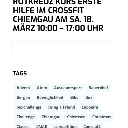
ROTKREUZ KURS ERSTE
HILFE IM CROSSFIT
CHIEMGAU AM SA. 18.
MÄRZ 10:00 – 17:00 UHR
TAGS
Advent
Atem
Ausdauersport
Bauernhof
Bergen
Beweglichkeit
Bike
Box
boxchallenge
Bring a Friend
Capoeira
Challenge
Chiemgau
Chiemsee
Christmas
Classic
CMAR
competition
Concept2