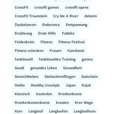
CrossFit
crossfit games
crossfit opens
CrossFit Traunstein
Cry Me A River
daheim
Dysbalancen
Endurance
Entspannung
Ernährung
Erste Hilfe
Fatbike
Feldenkrais
Fitness
Fitness Festival
Fitness schenken
Frauen
functional
funktionell
funktionelles Training
games
Gaudi
gesundes Leben
Gesundheit
Gewichtheben
Gleitschirmfliegen
Gutschein
Hatha
Healthy Livestyle
Japan
Kajak
klassisch
kostenlos
Krankenkasse
Krankenkassenkurse
kraulen
Krav Maga
Kurs
Langlauf
Langlaufen
Langlaufkurs