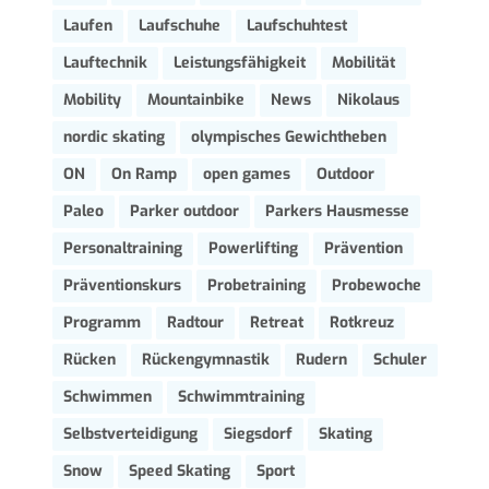
Laufen
Laufschuhe
Laufschuhtest
Lauftechnik
Leistungsfähigkeit
Mobilität
Mobility
Mountainbike
News
Nikolaus
nordic skating
olympisches Gewichtheben
ON
On Ramp
open games
Outdoor
Paleo
Parker outdoor
Parkers Hausmesse
Personaltraining
Powerlifting
Prävention
Präventionskurs
Probetraining
Probewoche
Programm
Radtour
Retreat
Rotkreuz
Rücken
Rückengymnastik
Rudern
Schuler
Schwimmen
Schwimmtraining
Selbstverteidigung
Siegsdorf
Skating
Snow
Speed Skating
Sport