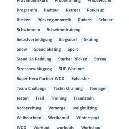
Präventionskurs
Probetraining
Probewoche
Programm
Radtour
Retreat
Rotkreuz
Rücken
Rückengymnastik
Rudern
Schuler
Schwimmen
Schwimmtraining
Selbstverteidigung
Siegsdorf
Skating
Snow
Speed Skating
Sport
Stand Up Paddling
Starker Rücken
Stress
Stressbewältigung
SUP Workout
Super Hero Partner WOD
Sylvester
Team Challenge
Techniktraining
Teenager
testen
Trail
Training
Traunstein
Vorbereitung
Vorsorge
weightlifting
Weihnachten
Wettkampf
Wintersport
WOD
Workout
workouts
Workshop