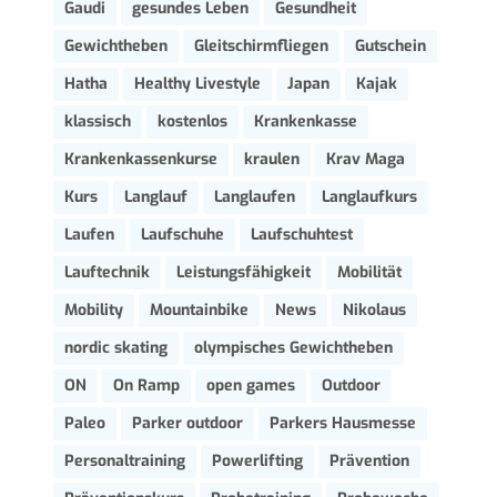
Gaudi
gesundes Leben
Gesundheit
Gewichtheben
Gleitschirmfliegen
Gutschein
Hatha
Healthy Livestyle
Japan
Kajak
klassisch
kostenlos
Krankenkasse
Krankenkassenkurse
kraulen
Krav Maga
Kurs
Langlauf
Langlaufen
Langlaufkurs
Laufen
Laufschuhe
Laufschuhtest
Lauftechnik
Leistungsfähigkeit
Mobilität
Mobility
Mountainbike
News
Nikolaus
nordic skating
olympisches Gewichtheben
ON
On Ramp
open games
Outdoor
Paleo
Parker outdoor
Parkers Hausmesse
Personaltraining
Powerlifting
Prävention