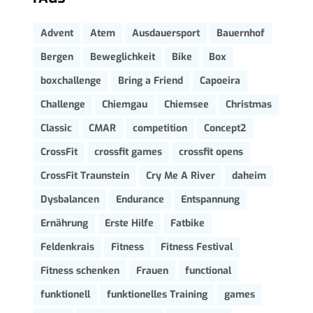
Advent
Atem
Ausdauersport
Bauernhof
Bergen
Beweglichkeit
Bike
Box
boxchallenge
Bring a Friend
Capoeira
Challenge
Chiemgau
Chiemsee
Christmas
Classic
CMAR
competition
Concept2
CrossFit
crossfit games
crossfit opens
CrossFit Traunstein
Cry Me A River
daheim
Dysbalancen
Endurance
Entspannung
Ernährung
Erste Hilfe
Fatbike
Feldenkrais
Fitness
Fitness Festival
Fitness schenken
Frauen
functional
funktionell
funktionelles Training
games