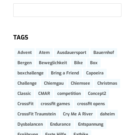
TAGS
Advent
Atem
Ausdauersport
Bauernhof
Bergen
Beweglichkeit
Bike
Box
boxchallenge
Bring a Friend
Capoeira
Challenge
Chiemgau
Chiemsee
Christmas
Classic
CMAR
competition
Concept2
CrossFit
crossfit games
crossfit opens
CrossFit Traunstein
Cry Me A River
daheim
Dysbalancen
Endurance
Entspannung
Ernährung
Erste Hilfe
Fatbike