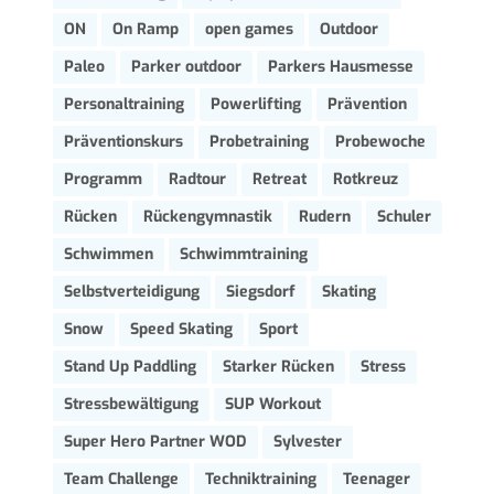
ON
On Ramp
open games
Outdoor
Paleo
Parker outdoor
Parkers Hausmesse
Personaltraining
Powerlifting
Prävention
Präventionskurs
Probetraining
Probewoche
Programm
Radtour
Retreat
Rotkreuz
Rücken
Rückengymnastik
Rudern
Schuler
Schwimmen
Schwimmtraining
Selbstverteidigung
Siegsdorf
Skating
Snow
Speed Skating
Sport
Stand Up Paddling
Starker Rücken
Stress
Stressbewältigung
SUP Workout
Super Hero Partner WOD
Sylvester
Team Challenge
Techniktraining
Teenager