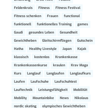
Feldenkrais
Fitness
Fitness Festival
Fitness schenken
Frauen
functional
funktionell
funktionelles Training
games
Gaudi
gesundes Leben
Gesundheit
Gewichtheben
Gleitschirmfliegen
Gutschein
Hatha
Healthy Livestyle
Japan
Kajak
klassisch
kostenlos
Krankenkasse
Krankenkassenkurse
kraulen
Krav Maga
Kurs
Langlauf
Langlaufen
Langlaufkurs
Laufen
Laufschuhe
Laufschuhtest
Lauftechnik
Leistungsfähigkeit
Mobilität
Mobility
Mountainbike
News
Nikolaus
nordic skating
olympisches Gewichtheben