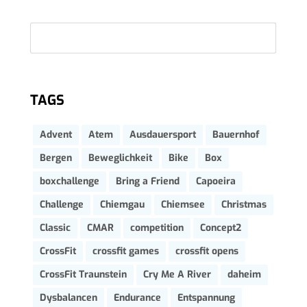
TAGS
Advent
Atem
Ausdauersport
Bauernhof
Bergen
Beweglichkeit
Bike
Box
boxchallenge
Bring a Friend
Capoeira
Challenge
Chiemgau
Chiemsee
Christmas
Classic
CMAR
competition
Concept2
CrossFit
crossfit games
crossfit opens
CrossFit Traunstein
Cry Me A River
daheim
Dysbalancen
Endurance
Entspannung