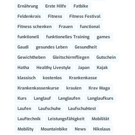
Ernährung
Erste Hilfe
Fatbike
Feldenkrais
Fitness
Fitness Festival
Fitness schenken
Frauen
functional
funktionell
funktionelles Training
games
Gaudi
gesundes Leben
Gesundheit
Gewichtheben
Gleitschirmfliegen
Gutschein
Hatha
Healthy Livestyle
Japan
Kajak
klassisch
kostenlos
Krankenkasse
Krankenkassenkurse
kraulen
Krav Maga
Kurs
Langlauf
Langlaufen
Langlaufkurs
Laufen
Laufschuhe
Laufschuhtest
Lauftechnik
Leistungsfähigkeit
Mobilität
Mobility
Mountainbike
News
Nikolaus