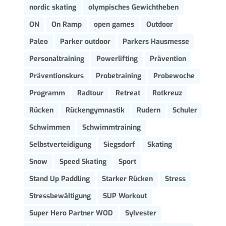
nordic skating
olympisches Gewichtheben
ON
On Ramp
open games
Outdoor
Paleo
Parker outdoor
Parkers Hausmesse
Personaltraining
Powerlifting
Prävention
Präventionskurs
Probetraining
Probewoche
Programm
Radtour
Retreat
Rotkreuz
Rücken
Rückengymnastik
Rudern
Schuler
Schwimmen
Schwimmtraining
Selbstverteidigung
Siegsdorf
Skating
Snow
Speed Skating
Sport
Stand Up Paddling
Starker Rücken
Stress
Stressbewältigung
SUP Workout
Super Hero Partner WOD
Sylvester