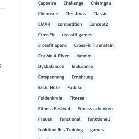
Capoeira
Challenge
Chiemgau
Chiemsee
Christmas
Classic
CMAR
competition
Concept2
CrossFit
crossfit games
crossfit opens
CrossFit Traunstein
Cry Me A River
daheim
.
Dysbalancen
Endurance
Entspannung
Ernährung
Erste Hilfe
Fatbike
Feldenkrais
Fitness
Fitness Festival
Fitness schenken
Frauen
functional
funktionell
funktionelles Training
games