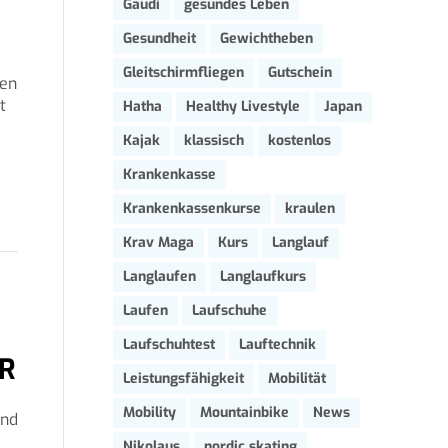
Gaudi
gesundes Leben
Gesundheit
Gewichtheben
Gleitschirmfliegen
Gutschein
nen
t
Hatha
Healthy Livestyle
Japan
Kajak
klassisch
kostenlos
Krankenkasse
Krankenkassenkurse
kraulen
Krav Maga
Kurs
Langlauf
Langlaufen
Langlaufkurs
Laufen
Laufschuhe
Laufschuhtest
Lauftechnik
HR
Leistungsfähigkeit
Mobilität
Mobility
Mountainbike
News
und
Nikolaus
nordic skating