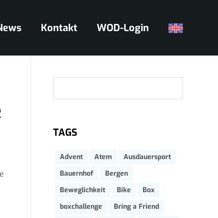
News
Kontakt
WOD-Login
Suc
R
TAGS
Advent
Atem
Ausdauersport
ge
Bauernhof
Bergen
Beweglichkeit
Bike
Box
boxchallenge
Bring a Friend