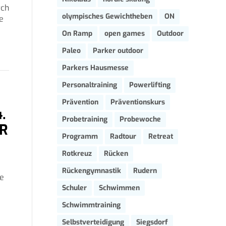
rch
olympisches Gewichtheben
ON
e
On Ramp
open games
Outdoor
Paleo
Parker outdoor
Parkers Hausmesse
Personaltraining
Powerlifting
Prävention
Präventionskurs
.
Probetraining
Probewoche
HR
Programm
Radtour
Retreat
Rotkreuz
Rücken
Rückengymnastik
Rudern
ge
Schuler
Schwimmen
Schwimmtraining
Selbstverteidigung
Siegsdorf