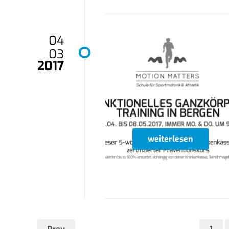
04
03
2017
weiterlesen