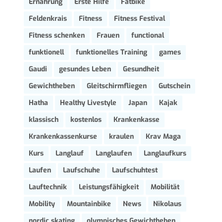
Ernährung
Erste Hilfe
Fatbike
Feldenkrais
Fitness
Fitness Festival
Fitness schenken
Frauen
functional
funktionell
funktionelles Training
games
Gaudi
gesundes Leben
Gesundheit
Gewichtheben
Gleitschirmfliegen
Gutschein
Hatha
Healthy Livestyle
Japan
Kajak
klassisch
kostenlos
Krankenkasse
Krankenkassenkurse
kraulen
Krav Maga
Kurs
Langlauf
Langlaufen
Langlaufkurs
Laufen
Laufschuhe
Laufschuhtest
Lauftechnik
Leistungsfähigkeit
Mobilität
Mobility
Mountainbike
News
Nikolaus
nordic skating
olympisches Gewichtheben