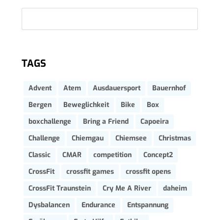
TAGS
Advent
Atem
Ausdauersport
Bauernhof
Bergen
Beweglichkeit
Bike
Box
boxchallenge
Bring a Friend
Capoeira
Challenge
Chiemgau
Chiemsee
Christmas
Classic
CMAR
competition
Concept2
CrossFit
crossfit games
crossfit opens
CrossFit Traunstein
Cry Me A River
daheim
Dysbalancen
Endurance
Entspannung