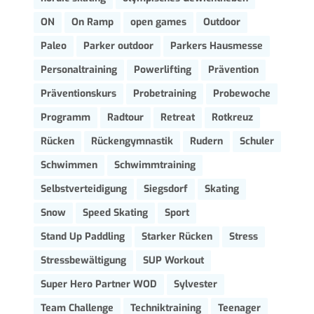
ON
On Ramp
open games
Outdoor
Paleo
Parker outdoor
Parkers Hausmesse
Personaltraining
Powerlifting
Prävention
Präventionskurs
Probetraining
Probewoche
Programm
Radtour
Retreat
Rotkreuz
Rücken
Rückengymnastik
Rudern
Schuler
Schwimmen
Schwimmtraining
Selbstverteidigung
Siegsdorf
Skating
Snow
Speed Skating
Sport
Stand Up Paddling
Starker Rücken
Stress
Stressbewältigung
SUP Workout
Super Hero Partner WOD
Sylvester
Team Challenge
Techniktraining
Teenager