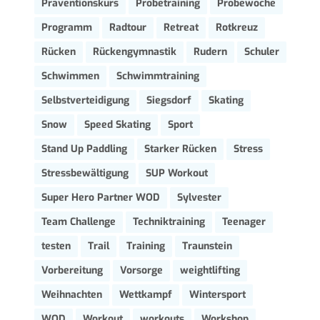
Präventionskurs
Probetraining
Probewoche
Programm
Radtour
Retreat
Rotkreuz
Rücken
Rückengymnastik
Rudern
Schuler
Schwimmen
Schwimmtraining
Selbstverteidigung
Siegsdorf
Skating
Snow
Speed Skating
Sport
Stand Up Paddling
Starker Rücken
Stress
Stressbewältigung
SUP Workout
Super Hero Partner WOD
Sylvester
Team Challenge
Techniktraining
Teenager
testen
Trail
Training
Traunstein
Vorbereitung
Vorsorge
weightlifting
Weihnachten
Wettkampf
Wintersport
WOD
Workout
workouts
Workshop