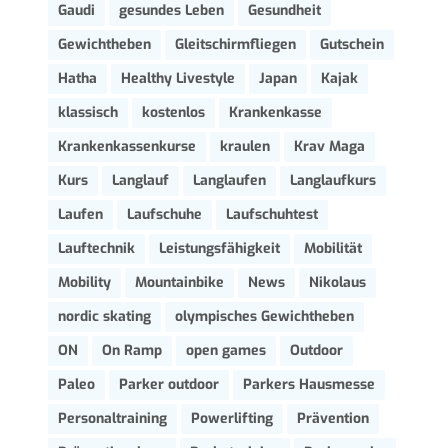
Gaudi
gesundes Leben
Gesundheit
Gewichtheben
Gleitschirmfliegen
Gutschein
Hatha
Healthy Livestyle
Japan
Kajak
klassisch
kostenlos
Krankenkasse
Krankenkassenkurse
kraulen
Krav Maga
Kurs
Langlauf
Langlaufen
Langlaufkurs
Laufen
Laufschuhe
Laufschuhtest
Lauftechnik
Leistungsfähigkeit
Mobilität
Mobility
Mountainbike
News
Nikolaus
nordic skating
olympisches Gewichtheben
ON
On Ramp
open games
Outdoor
Paleo
Parker outdoor
Parkers Hausmesse
Personaltraining
Powerlifting
Prävention