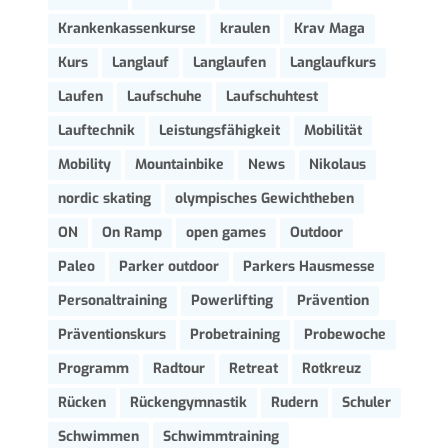
Krankenkassenkurse
kraulen
Krav Maga
Kurs
Langlauf
Langlaufen
Langlaufkurs
Laufen
Laufschuhe
Laufschuhtest
Lauftechnik
Leistungsfähigkeit
Mobilität
Mobility
Mountainbike
News
Nikolaus
nordic skating
olympisches Gewichtheben
ON
On Ramp
open games
Outdoor
Paleo
Parker outdoor
Parkers Hausmesse
Personaltraining
Powerlifting
Prävention
Präventionskurs
Probetraining
Probewoche
Programm
Radtour
Retreat
Rotkreuz
Rücken
Rückengymnastik
Rudern
Schuler
Schwimmen
Schwimmtraining