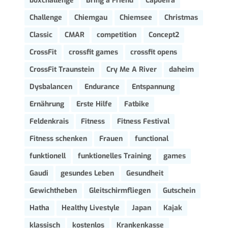
boxchallenge
Bring a Friend
Capoeira
Challenge
Chiemgau
Chiemsee
Christmas
Classic
CMAR
competition
Concept2
CrossFit
crossfit games
crossfit opens
CrossFit Traunstein
Cry Me A River
daheim
Dysbalancen
Endurance
Entspannung
Ernährung
Erste Hilfe
Fatbike
Feldenkrais
Fitness
Fitness Festival
Fitness schenken
Frauen
functional
funktionell
funktionelles Training
games
Gaudi
gesundes Leben
Gesundheit
Gewichtheben
Gleitschirmfliegen
Gutschein
Hatha
Healthy Livestyle
Japan
Kajak
klassisch
kostenlos
Krankenkasse