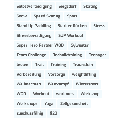
Selbstverteidigung
Siegsdorf
Skating
Snow
Speed Skating
Sport
Stand Up Paddling
Starker Rücken
Stress
Stressbewältigung
SUP Workout
Super Hero Partner WOD
Sylvester
Team Challenge
Techniktraining
Teenager
testen
Trail
Training
Traunstein
Vorbereitung
Vorsorge
weightlifting
Weihnachten
Wettkampf
Wintersport
WOD
Workout
workouts
Workshop
Workshops
Yoga
Zellgesundheit
zuschussfähig
§20