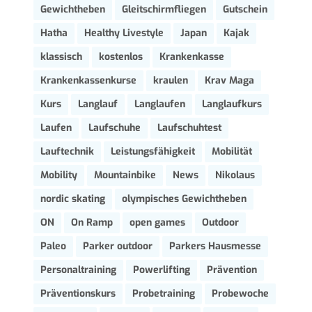
Gewichtheben
Gleitschirmfliegen
Gutschein
Hatha
Healthy Livestyle
Japan
Kajak
klassisch
kostenlos
Krankenkasse
Krankenkassenkurse
kraulen
Krav Maga
Kurs
Langlauf
Langlaufen
Langlaufkurs
Laufen
Laufschuhe
Laufschuhtest
Lauftechnik
Leistungsfähigkeit
Mobilität
Mobility
Mountainbike
News
Nikolaus
nordic skating
olympisches Gewichtheben
ON
On Ramp
open games
Outdoor
Paleo
Parker outdoor
Parkers Hausmesse
Personaltraining
Powerlifting
Prävention
Präventionskurs
Probetraining
Probewoche