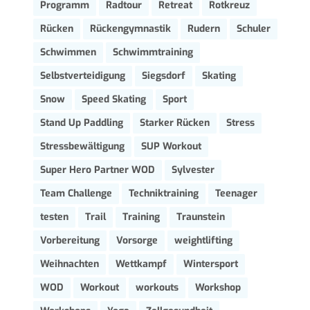
Programm
Radtour
Retreat
Rotkreuz
Rücken
Rückengymnastik
Rudern
Schuler
Schwimmen
Schwimmtraining
Selbstverteidigung
Siegsdorf
Skating
Snow
Speed Skating
Sport
Stand Up Paddling
Starker Rücken
Stress
Stressbewältigung
SUP Workout
Super Hero Partner WOD
Sylvester
Team Challenge
Techniktraining
Teenager
testen
Trail
Training
Traunstein
Vorbereitung
Vorsorge
weightlifting
Weihnachten
Wettkampf
Wintersport
WOD
Workout
workouts
Workshop