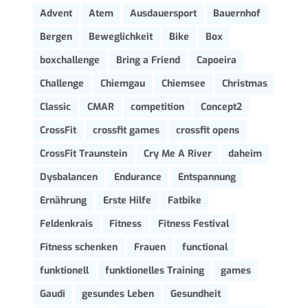
Advent
Atem
Ausdauersport
Bauernhof
Bergen
Beweglichkeit
Bike
Box
boxchallenge
Bring a Friend
Capoeira
Challenge
Chiemgau
Chiemsee
Christmas
Classic
CMAR
competition
Concept2
CrossFit
crossfit games
crossfit opens
CrossFit Traunstein
Cry Me A River
daheim
Dysbalancen
Endurance
Entspannung
Ernährung
Erste Hilfe
Fatbike
Feldenkrais
Fitness
Fitness Festival
Fitness schenken
Frauen
functional
funktionell
funktionelles Training
games
Gaudi
gesundes Leben
Gesundheit