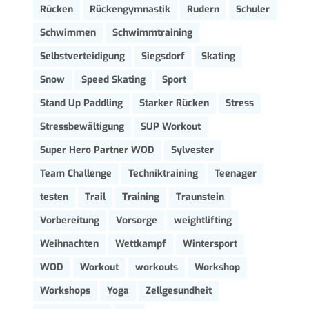
Rücken
Rückengymnastik
Rudern
Schuler
Schwimmen
Schwimmtraining
Selbstverteidigung
Siegsdorf
Skating
Snow
Speed Skating
Sport
Stand Up Paddling
Starker Rücken
Stress
Stressbewältigung
SUP Workout
Super Hero Partner WOD
Sylvester
Team Challenge
Techniktraining
Teenager
testen
Trail
Training
Traunstein
Vorbereitung
Vorsorge
weightlifting
Weihnachten
Wettkampf
Wintersport
WOD
Workout
workouts
Workshop
Workshops
Yoga
Zellgesundheit