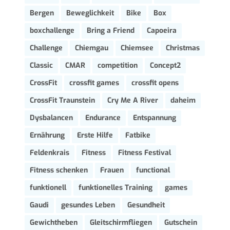
Bergen
Beweglichkeit
Bike
Box
boxchallenge
Bring a Friend
Capoeira
Challenge
Chiemgau
Chiemsee
Christmas
Classic
CMAR
competition
Concept2
CrossFit
crossfit games
crossfit opens
CrossFit Traunstein
Cry Me A River
daheim
Dysbalancen
Endurance
Entspannung
Ernährung
Erste Hilfe
Fatbike
Feldenkrais
Fitness
Fitness Festival
Fitness schenken
Frauen
functional
funktionell
funktionelles Training
games
Gaudi
gesundes Leben
Gesundheit
Gewichtheben
Gleitschirmfliegen
Gutschein