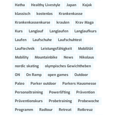
Hatha
Healthy Livestyle
Japan
Kajak
klassisch
kostenlos
Krankenkasse
Krankenkassenkurse
kraulen
Krav Maga
Kurs
Langlauf
Langlaufen
Langlaufkurs
Laufen
Laufschuhe
Laufschuhtest
Lauftechnik
Leistungsfähigkeit
Mobilität
Mobility
Mountainbike
News
Nikolaus
nordic skating
olympisches Gewichtheben
ON
On Ramp
open games
Outdoor
Paleo
Parker outdoor
Parkers Hausmesse
Personaltraining
Powerlifting
Prävention
Präventionskurs
Probetraining
Probewoche
Programm
Radtour
Retreat
Rotkreuz