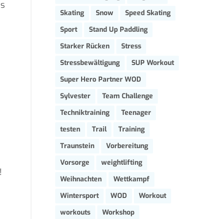
ns
Skating
Snow
Speed Skating
Sport
Stand Up Paddling
Starker Rücken
Stress
Stressbewältigung
SUP Workout
Super Hero Partner WOD
Sylvester
Team Challenge
Techniktraining
Teenager
testen
Trail
Training
Traunstein
Vorbereitung
Vorsorge
weightlifting
!
Weihnachten
Wettkampf
Wintersport
WOD
Workout
workouts
Workshop