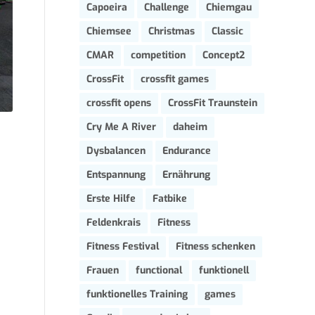
Capoeira
Challenge
Chiemgau
Chiemsee
Christmas
Classic
CMAR
competition
Concept2
CrossFit
crossfit games
crossfit opens
CrossFit Traunstein
Cry Me A River
daheim
Dysbalancen
Endurance
Entspannung
Ernährung
Erste Hilfe
Fatbike
Feldenkrais
Fitness
Fitness Festival
Fitness schenken
Frauen
functional
funktionell
funktionelles Training
games