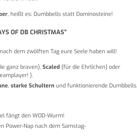
ber
, heißt es: Dumbbells statt Dominosteine!
AYS OF DB CHRISTMAS“
 nach dem zwölften Tag eure Seele haben will!
die ganz braven),
Scaled
(für die Ehrlichen) oder
eamplayer! ).
une
,
starke Schultern
und funktionierende Dumbbells
gel fängt den WOD-Wurm!
 den Power-Nap nach dem Samstag-