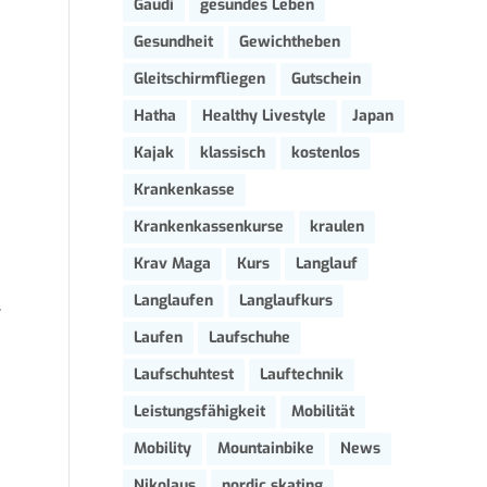
Gaudi
gesundes Leben
Gesundheit
Gewichtheben
Gleitschirmfliegen
Gutschein
Hatha
Healthy Livestyle
Japan
Kajak
klassisch
kostenlos
Krankenkasse
Krankenkassenkurse
kraulen
Krav Maga
Kurs
Langlauf
Langlaufen
Langlaufkurs
.
Laufen
Laufschuhe
Laufschuhtest
Lauftechnik
Leistungsfähigkeit
Mobilität
Mobility
Mountainbike
News
Nikolaus
nordic skating