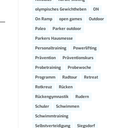
olympisches Gewichtheben
ON
On Ramp
open games
Outdoor
Paleo
Parker outdoor
Parkers Hausmesse
Personaltraining
Powerlifting
Prävention
Präventionskurs
Probetraining
Probewoche
Programm
Radtour
Retreat
Rotkreuz
Rücken
Rückengymnastik
Rudern
Schuler
Schwimmen
Schwimmtraining
Selbstverteidigung
Siegsdorf