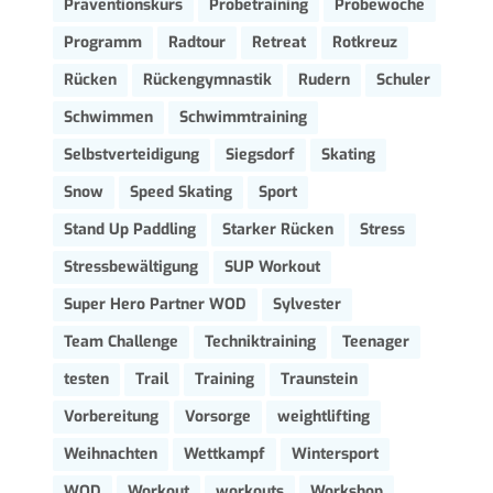
Präventionskurs
Probetraining
Probewoche
Programm
Radtour
Retreat
Rotkreuz
Rücken
Rückengymnastik
Rudern
Schuler
Schwimmen
Schwimmtraining
Selbstverteidigung
Siegsdorf
Skating
Snow
Speed Skating
Sport
Stand Up Paddling
Starker Rücken
Stress
Stressbewältigung
SUP Workout
Super Hero Partner WOD
Sylvester
Team Challenge
Techniktraining
Teenager
testen
Trail
Training
Traunstein
Vorbereitung
Vorsorge
weightlifting
Weihnachten
Wettkampf
Wintersport
WOD
Workout
workouts
Workshop