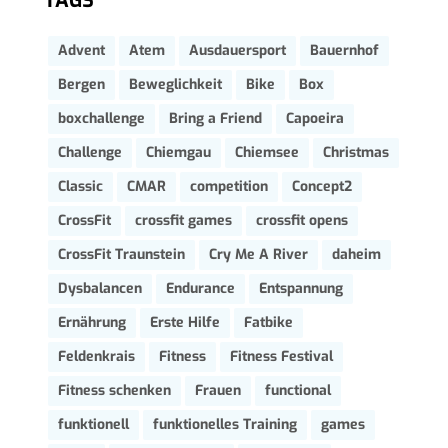
TAGS
Advent
Atem
Ausdauersport
Bauernhof
Bergen
Beweglichkeit
Bike
Box
boxchallenge
Bring a Friend
Capoeira
Challenge
Chiemgau
Chiemsee
Christmas
Classic
CMAR
competition
Concept2
CrossFit
crossfit games
crossfit opens
CrossFit Traunstein
Cry Me A River
daheim
Dysbalancen
Endurance
Entspannung
Ernährung
Erste Hilfe
Fatbike
Feldenkrais
Fitness
Fitness Festival
Fitness schenken
Frauen
functional
funktionell
funktionelles Training
games