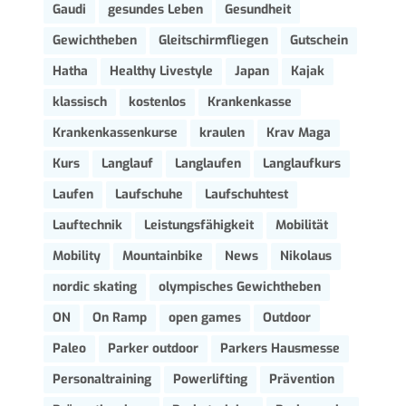
Gaudi
gesundes Leben
Gesundheit
Gewichtheben
Gleitschirmfliegen
Gutschein
Hatha
Healthy Livestyle
Japan
Kajak
klassisch
kostenlos
Krankenkasse
Krankenkassenkurse
kraulen
Krav Maga
Kurs
Langlauf
Langlaufen
Langlaufkurs
Laufen
Laufschuhe
Laufschuhtest
Lauftechnik
Leistungsfähigkeit
Mobilität
Mobility
Mountainbike
News
Nikolaus
nordic skating
olympisches Gewichtheben
ON
On Ramp
open games
Outdoor
Paleo
Parker outdoor
Parkers Hausmesse
Personaltraining
Powerlifting
Prävention