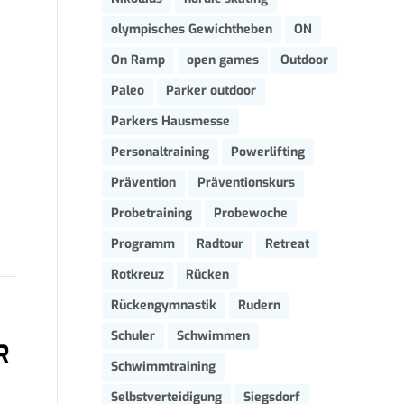
olympisches Gewichtheben
ON
On Ramp
open games
Outdoor
Paleo
Parker outdoor
Parkers Hausmesse
Personaltraining
Powerlifting
Prävention
Präventionskurs
Probetraining
Probewoche
Programm
Radtour
Retreat
Rotkreuz
Rücken
Rückengymnastik
Rudern
Schuler
Schwimmen
R
Schwimmtraining
Selbstverteidigung
Siegsdorf