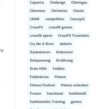
Capoeira
Challenge
Chiemgau
Chiemsee
Christmas
Classic
CMAR
competition
Concept2
CrossFit
crossfit games
crossfit opens
CrossFit Traunstein
Cry Me A River
daheim
ng
Dysbalancen
Endurance
Entspannung
Ernährung
Erste Hilfe
Fatbike
Feldenkrais
Fitness
Fitness Festival
Fitness schenken
Frauen
functional
funktionell
funktionelles Training
games