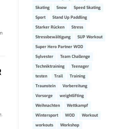
Skating
Snow
Speed Skating
Sport
Stand Up Paddling
Starker Rücken
Stress
rm
Stressbewältigung
SUP Workout
Super Hero Partner WOD
Sylvester
Team Challenge
Techniktraining
Teenager
R
testen
Trail
Training
Traunstein
Vorbereitung
Vorsorge
weightlifting
Weihnachten
Wettkampf
e.
Wintersport
WOD
Workout
workouts
Workshop