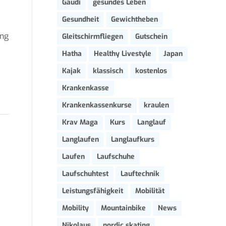
Gaudi
gesundes Leben
Gesundheit
Gewichtheben
ing
Gleitschirmfliegen
Gutschein
Hatha
Healthy Livestyle
Japan
Kajak
klassisch
kostenlos
Krankenkasse
Krankenkassenkurse
kraulen
Krav Maga
Kurs
Langlauf
Langlaufen
Langlaufkurs
Laufen
Laufschuhe
Laufschuhtest
Lauftechnik
Leistungsfähigkeit
Mobilität
Mobility
Mountainbike
News
Nikolaus
nordic skating