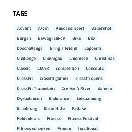
TAGS
Advent
Atem
Ausdauersport
Bauernhof
Bergen
Beweglichkeit
Bike
Box
boxchallenge
Bring a Friend
Capoeira
Challenge
Chiemgau
Chiemsee
Christmas
Classic
CMAR
competition
Concept2
CrossFit
crossfit games
crossfit opens
CrossFit Traunstein
Cry Me A River
daheim
Dysbalancen
Endurance
Entspannung
Ernährung
Erste Hilfe
Fatbike
Feldenkrais
Fitness
Fitness Festival
Fitness schenken
Frauen
functional