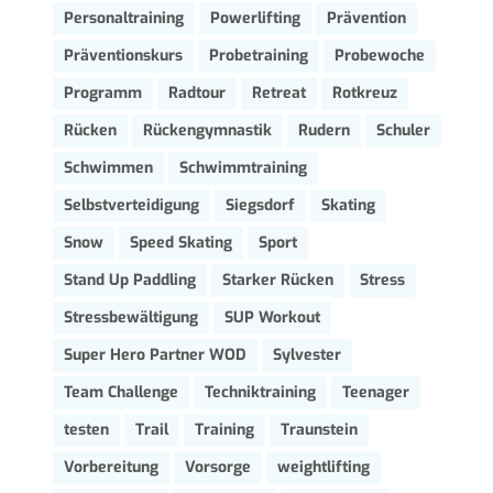
Personaltraining
Powerlifting
Prävention
Präventionskurs
Probetraining
Probewoche
Programm
Radtour
Retreat
Rotkreuz
Rücken
Rückengymnastik
Rudern
Schuler
Schwimmen
Schwimmtraining
Selbstverteidigung
Siegsdorf
Skating
Snow
Speed Skating
Sport
Stand Up Paddling
Starker Rücken
Stress
Stressbewältigung
SUP Workout
Super Hero Partner WOD
Sylvester
Team Challenge
Techniktraining
Teenager
testen
Trail
Training
Traunstein
Vorbereitung
Vorsorge
weightlifting