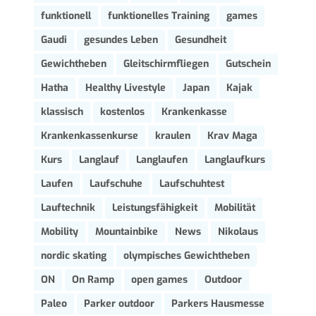
funktionell
funktionelles Training
games
Gaudi
gesundes Leben
Gesundheit
Gewichtheben
Gleitschirmfliegen
Gutschein
Hatha
Healthy Livestyle
Japan
Kajak
klassisch
kostenlos
Krankenkasse
Krankenkassenkurse
kraulen
Krav Maga
Kurs
Langlauf
Langlaufen
Langlaufkurs
Laufen
Laufschuhe
Laufschuhtest
Lauftechnik
Leistungsfähigkeit
Mobilität
Mobility
Mountainbike
News
Nikolaus
nordic skating
olympisches Gewichtheben
ON
On Ramp
open games
Outdoor
Paleo
Parker outdoor
Parkers Hausmesse