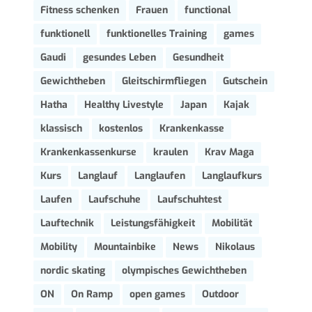
Fitness schenken
Frauen
functional
funktionell
funktionelles Training
games
Gaudi
gesundes Leben
Gesundheit
Gewichtheben
Gleitschirmfliegen
Gutschein
Hatha
Healthy Livestyle
Japan
Kajak
klassisch
kostenlos
Krankenkasse
Krankenkassenkurse
kraulen
Krav Maga
Kurs
Langlauf
Langlaufen
Langlaufkurs
Laufen
Laufschuhe
Laufschuhtest
Lauftechnik
Leistungsfähigkeit
Mobilität
Mobility
Mountainbike
News
Nikolaus
nordic skating
olympisches Gewichtheben
ON
On Ramp
open games
Outdoor