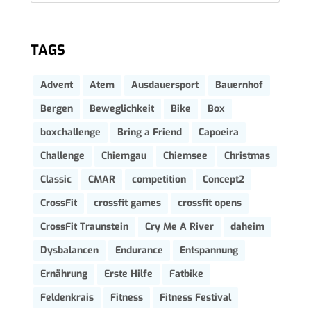
TAGS
Advent
Atem
Ausdauersport
Bauernhof
Bergen
Beweglichkeit
Bike
Box
boxchallenge
Bring a Friend
Capoeira
Challenge
Chiemgau
Chiemsee
Christmas
Classic
CMAR
competition
Concept2
CrossFit
crossfit games
crossfit opens
CrossFit Traunstein
Cry Me A River
daheim
Dysbalancen
Endurance
Entspannung
Ernährung
Erste Hilfe
Fatbike
Feldenkrais
Fitness
Fitness Festival