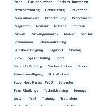
Paleo
Parker outdoor
Parkers Hausmesse
Personaltraining
Powerlifting
Prävention
Präventionskurs
Probetraining
Probewoche
Programm
Radtour
Retreat
Rotkreuz
Rücken
Rückengymnastik
Rudern
Schuler
Schwimmen
Schwimmtraining
Selbstverteidigung
Siegsdorf
Skating
Snow
Speed Skating
Sport
Stand Up Paddling
Starker Rücken
Stress
Stressbewältigung
SUP Workout
Super Hero Partner WOD
Sylvester
Team Challenge
Techniktraining
Teenager
testen
Trail
Training
Traunstein