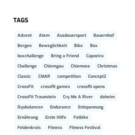
TAGS
Advent
Atem
Ausdauersport
Bauernhof
Bergen
Beweglichkeit
Bike
Box
boxchallenge
Bring a Friend
Capoeira
Challenge
Chiemgau
Chiemsee
Christmas
Classic
CMAR
competition
Concept2
CrossFit
crossfit games
crossfit opens
CrossFit Traunstein
Cry Me A River
daheim
Dysbalancen
Endurance
Entspannung
Ernährung
Erste Hilfe
Fatbike
Feldenkrais
Fitness
Fitness Festival