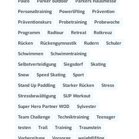
Paleo
Parker outdoor
Parkers Hausmesse
Personaltraining
Powerlifting
Prävention
Präventionskurs
Probetraining
Probewoche
Programm
Radtour
Retreat
Rotkreuz
Rücken
Rückengymnastik
Rudern
Schuler
Schwimmen
Schwimmtraining
Selbstverteidigung
Siegsdorf
Skating
Snow
Speed Skating
Sport
Stand Up Paddling
Starker Rücken
Stress
Stressbewältigung
SUP Workout
Super Hero Partner WOD
Sylvester
Team Challenge
Techniktraining
Teenager
testen
Trail
Training
Traunstein
Vorbereitung
Vorsorge
weightlifting