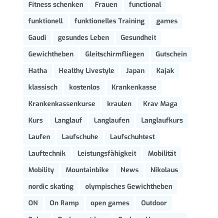
Fitness schenken
Frauen
functional
funktionell
funktionelles Training
games
Gaudi
gesundes Leben
Gesundheit
Gewichtheben
Gleitschirmfliegen
Gutschein
Hatha
Healthy Livestyle
Japan
Kajak
klassisch
kostenlos
Krankenkasse
Krankenkassenkurse
kraulen
Krav Maga
Kurs
Langlauf
Langlaufen
Langlaufkurs
Laufen
Laufschuhe
Laufschuhtest
Lauftechnik
Leistungsfähigkeit
Mobilität
Mobility
Mountainbike
News
Nikolaus
nordic skating
olympisches Gewichtheben
ON
On Ramp
open games
Outdoor